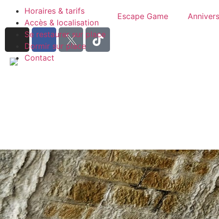
Horaires & tarifs
Escape Game
Annivers
Accès & localisation
Se restaurer sur place
Dormir sur place
Contact