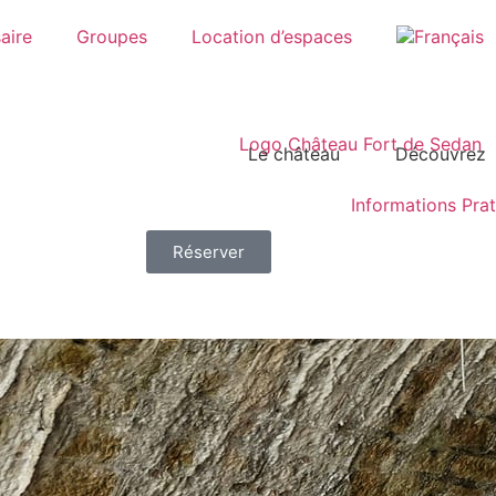
aire
Groupes
Location d’espaces
Le château
Découvrez
Informations Pra
Réserver