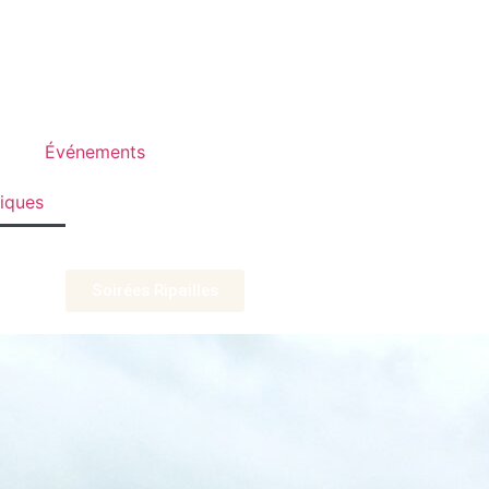
Événements
tiques
Soirées Ripailles